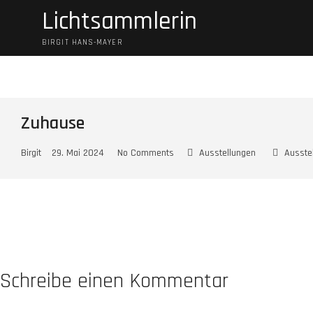
Skip
Lichtsammlerin
to
content
BIRGIT HANS-MAYER
Zuhause
Birgit
29. Mai 2024
No Comments
Ausstellungen
Ausste
Schreibe einen Kommentar