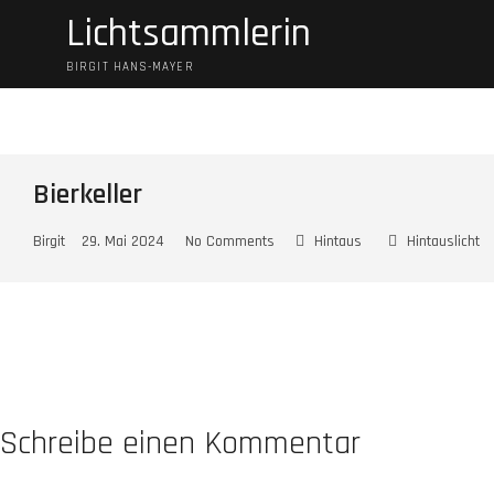
Skip
Lichtsammlerin
to
content
BIRGIT HANS-MAYER
Bierkeller
Birgit
29. Mai 2024
No Comments
Hintaus
Hintauslicht
Schreibe einen Kommentar