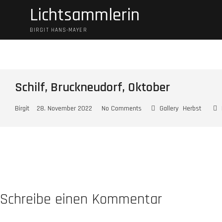
Skip
Lichtsammlerin
to
content
BIRGIT HANS-MAYER
Schilf, Bruckneudorf, Oktober
Birgit
28. November 2022
No Comments
Gallery
Herbst
Schreibe einen Kommentar